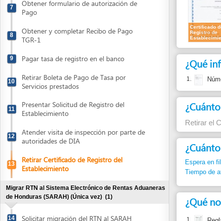
Pagar tasa de registro en el banco
9
¿Qué informa
Retirar Boleta de Pago de Tasa por
1.
Número de e
10
Servicios prestados
¿Cuánto cues
Presentar Solicitud de Registro del
11
Establecimiento
Retirar el Certifi
Atender visita de inspección por parte de
12
autoridades de DIA
¿Cuánto dura
Retirar Certificado de Registro del
Espera en fila:
Min.
13
Establecimiento
Tiempo de atención
Migrar RTN al Sistema Electrónico de Rentas Aduaneras
de Honduras (SARAH) (Única vez)
(1)
¿Qué normas j
Solicitar migración del RTN al SARAH
14
1.
Reglamento p
Procesadas
Obtener registro como Cliente Exportador en el Banco
Artículos 15,
Central de Honduras (BCH) (Única vez)
(2)
2.
Reglamento 
Artículos 2, 
Obtener y completar Formulario de Datos
15
de Identificación del Cliente Exportador