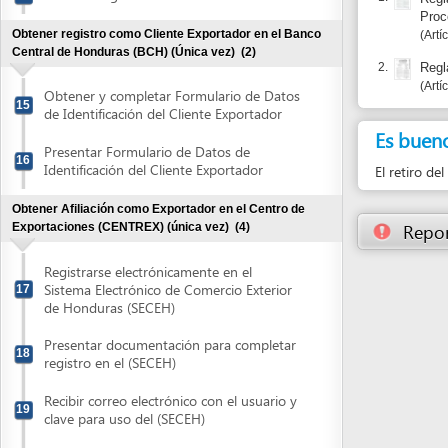
Es bueno sabe
Presentar Formulario de Datos de
16
Identificación del Cliente Exportador
El retiro del Certif
Obtener Afiliación como Exportador en el Centro de
Reportar un
Exportaciones (CENTREX) (única vez)
(4)
Registrarse electrónicamente en el
Sistema Electrónico de Comercio Exterior
17
de Honduras (SECEH)
Presentar documentación para completar
18
registro en el (SECEH)
Recibir correo electrónico con el usuario y
19
clave para uso del (SECEH)
Coordinar y recibir capacitación del
20
(SECEH)
Obtener el Certificado de Exportación y de Origen (OIC)
(7)
Obtener y completar Aviso de venta
21
Adquirir constancia o comprobante de
22