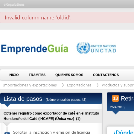
Invalid column name 'oldid'.
INICIO
TRÁMITES
QUIÉNES SOMOS
CONTÁCTENOS
Importaciones y exportaciones
Exportaciones
Productos y subproductos
Retirar Ce
Lista de pasos
13
(Número total de pasos:
42
)
2/24/2016)
Obtener registro como exportador de café en el Instituto
Hondureño del Café (IHCAFE) (Única vez)
(1)
¿Dónde debe 
Solicitar la inscripción y emisión de licencia
1
de exportador de café