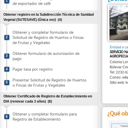
Obtener registro en la Subdirección Técnica de Sanidad
Vegetal (SUTESAVE) (Única vez)
(4)
Obtener y completar formulario de
Solicitud de Registro de Huertos o Fincas
2
de Frutas y Vegetales
Entidad a cargo
SERVICIO NACIONA
Obtener formulario de autorización de
3
AGROPECUARIA (SE
pago
Colonia Loma Linda
Búlevar Centroamér
Pagar tasa por registro
4
Tel: 2232-6213/223
info@senas
Correo:
Presentar Solicitud de Registro de Huertos
5
http://ww
Sitio web:
o Fincas de Frutas y Vegetales
Obtener Certificado de Registro de Establecimiento en
DIA (renovar cada 3 años)
(8)
¿Qué obtend
Obtener y completar formulario para
6
Registro de Establecimiento
Obtener formulario de autorización de
7
Pago
Certificado de
Obtener y completar Recibo de Pago
Registro de
8
Establecimiento
TGR-1