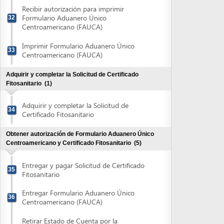
Centroamericano y Certificado Fitosanitario
(5)
Entregar y pagar Solicitud de Certificado
35
Fitosanitario
Entregar Formulario Aduanero Único
36
Centroamericano (FAUCA)
Retirar Estado de Cuenta por la
Transcripción de Datos de la Dirección
37
Ejecutiva de Ingresos
Pagar Estado de Cuenta por la
38
Transcripción de Datos de la DEI
Retirar FAUCA y Certificado Fitosanitario
39
Obtener autorización Declaración de Exportación del
Banco Central de Honduras (>us$3,000)
(3)
Obtener y completar la Declaración de
Exportación del Banco Central de
40
Honduras
Presentar la Declaración de Exportación
41