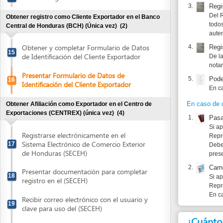
Presentar Formulario de Datos de
5.
Poder Gener
16
Identificación del Cliente Exportador
En caso de n
En caso de que el re
Obtener Afiliación como Exportador en el Centro de
Exportaciones (CENTREX) (única vez)
(4)
1.
Pasaporte
(
Si aplica. D
Registrarse electrónicamente en el
Representant
Sistema Electrónico de Comercio Exterior
17
Debe incluir 
de Honduras (SECEH)
presentarse e
2.
Carnet de R
Presentar documentación para completar
18
Si aplica. D
registro en el (SECEH)
Representant
En caso de n
Recibir correo electrónico con el usuario y
19
clave para uso del (SECEH)
¿Cuánto cues
Coordinar y recibir capacitación del
20
(SECEH)
Presentar el Formu
Obtener el Certificado de Exportación y de Origen (OIC)
¿Cuánto dura
(7)
Días hábiles
Obtener y completar Aviso de venta
21
Espera en fila:
Min.
Tiempo de atención
Adquirir constancia o comprobante de
Hasta paso siguient
22