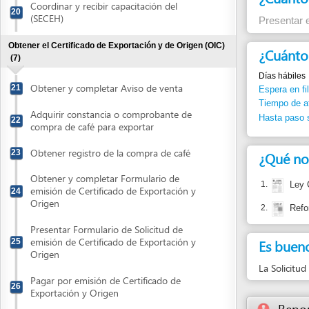
compra de café para exportar
Obtener registro de la compra de café
23
¿Qué normas j
Obtener y completar Formulario de
1.
Ley Contra 
emisión de Certificado de Exportación y
24
Origen
2.
Reforma a la
Presentar Formulario de Solicitud de
emisión de Certificado de Exportación y
Es bueno sabe
25
Origen
La Solicitud de Re
Pagar por emisión de Certificado de
26
Exportación y Origen
Reportar un
Retirar Certificado de Exportación y
27
Origen
Consultar estatus sanitario actual del país destino
(1)
Consultar estatus sanitario actual del país
28
destino
Obtener Documentación de Transportista
(1)
Obtener Documentación del Medio de