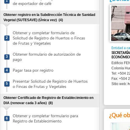
Obtener registro en la Subdirección Técnica de Sanidad
Vegetal (SUTESAVE) (Única vez)
(4)
Obtener y completar formulario de
Solicitud de Registro de Huertos o Fincas
2
de Frutas y Vegetales
Entidad a cargo
SECRETARÍA DE DE
Obtener formulario de autorización de
3
ECONÓMICO (SDE)
pago
Edificio FENADUANA
Colonia Humuya , T
Pagar tasa por registro
4
Tel: +504 22 35 36 
Fax: +504 22 35 36
Presentar Solicitud de Registro de Huertos
5
http://w
Sitio web:
o Fincas de Frutas y Vegetales
Obtener Certificado de Registro de Establecimiento en
DIA (renovar cada 3 años)
(8)
¿Qué obtend
Obtener y completar formulario para
6
Registro de Establecimiento
Obtener formulario de autorización de
7
Pago
Apertura de
Obtener y completar Recibo de Pago
expediente con
8
su propio
TGR-1
número de