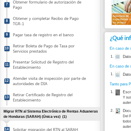
Registro
Tributario
Pagar tasa de registro en el banco
9
¿Qué informa
Nacional
Retirar Boleta de Pago de Tasa por
10
En caso de ser una 
Servicios prestados
1.
Datos de Ide
Presentar Solicitud de Registro del
11
En caso de ser una 
Establecimiento
1.
Datos de Ide
Atender visita de inspección por parte de
12
autoridades de DIA
Tanto para Persona 
1.
Escritura P
Retirar Certificado de Registro del
13
Y sus reforma
Establecimiento
autenticado 
2.
Documento d
Migrar RTN al Sistema Electrónico de Rentas Aduaneras
Del Represen
de Honduras (SARAH) (Única vez)
(1)
todos los soc
autenticado 
Solicitar migración del RTN al SARAH
14
3.
Registro Tri
Del Represen
Obtener registro como Cliente Exportador en el Banco
todos los soc
Central de Honduras (BCH) (Única vez)
(2)
autenticado 
Obtener y completar Formulario de Datos
4.
Registro Tri
15
de Identificación del Cliente Exportador
De la empres
notario Hond