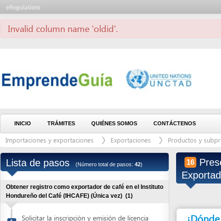
Invalid column name 'oldid'.
INICIO
TRÁMITES
QUIÉNES SOMOS
CONTÁCTENOS
Importaciones y exportaciones
Exportaciones
Productos y subproductos
Presentar 
Lista de pasos
16
(Número total de pasos:
42
)
Exportador
(úl
Obtener registro como exportador de café en el Instituto
Hondureño del Café (IHCAFE) (Única vez)
(1)
¿Dónde debe 
Solicitar la inscripción y emisión de licencia
1
de exportador de café