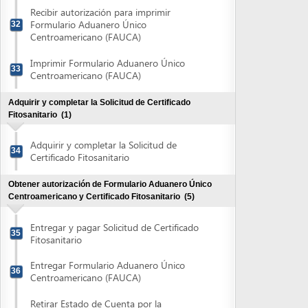
Centroamericano y Certificado Fitosanitario
(5)
Entregar y pagar Solicitud de Certificado
35
Fitosanitario
Entregar Formulario Aduanero Único
36
Centroamericano (FAUCA)
Retirar Estado de Cuenta por la
Transcripción de Datos de la Dirección
37
Ejecutiva de Ingresos
Pagar Estado de Cuenta por la
38
Transcripción de Datos de la DEI
Retirar FAUCA y Certificado Fitosanitario
39
Obtener autorización Declaración de Exportación del
Banco Central de Honduras (>us$3,000)
(3)
Obtener y completar la Declaración de
Exportación del Banco Central de
40
Honduras
Presentar la Declaración de Exportación
41