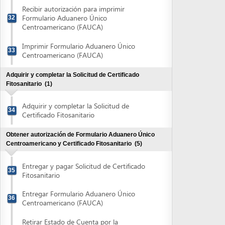
Centroamericano y Certificado Fitosanitario
(5)
Entregar y pagar Solicitud de Certificado
35
Fitosanitario
Entregar Formulario Aduanero Único
36
Centroamericano (FAUCA)
Retirar Estado de Cuenta por la
Transcripción de Datos de la Dirección
37
Ejecutiva de Ingresos
Pagar Estado de Cuenta por la
38
Transcripción de Datos de la DEI
Retirar FAUCA y Certificado Fitosanitario
39
Obtener autorización Declaración de Exportación del
Banco Central de Honduras (>us$3,000)
(3)
Obtener y completar la Declaración de
Exportación del Banco Central de
40
Honduras
Presentar la Declaración de Exportación
41