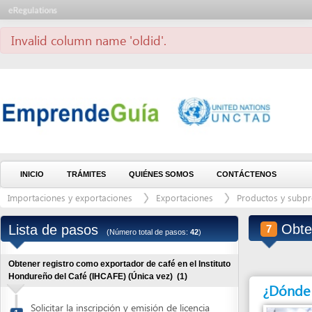
Invalid column name 'oldid'.
INICIO
TRÁMITES
QUIÉNES SOMOS
CONTÁCTENOS
Importaciones y exportaciones
Exportaciones
Productos y subproductos
Obtener f
Lista de pasos
7
(Número total de pasos:
42
)
Obtener registro como exportador de café en el Instituto
Hondureño del Café (IHCAFE) (Única vez)
(1)
¿Dónde debe 
Solicitar la inscripción y emisión de licencia
1
de exportador de café