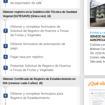
Obtener registro en la Subdirección Técnica de Sanidad
Vegetal (SUTESAVE) (Única vez)
(4)
Obtener y completar formulario de
Solicitud de Registro de Huertos o Fincas
2
Entidad a cargo
de Frutas y Vegetales
SERVICIO NACIONA
AGROPECUARIA (SE
Obtener formulario de autorización de
Colonia Loma Linda
3
pago
Búlevar Centroamér
Tel: 2232-6213/223
Pagar tasa por registro
4
info@senas
Correo:
http://ww
Sitio web:
Presentar Solicitud de Registro de Huertos
5
o Fincas de Frutas y Vegetales
Obtener Certificado de Registro de Establecimiento en
¿Qué obtend
DIA (renovar cada 3 años)
(8)
Obtener y completar formulario para
6
Registro de Establecimiento
Obtener formulario de autorización de
Formato de
7
Pago
Autorización de
Pago
Obtener y completar Recibo de Pago
8
TGR-1
¿Qué informa