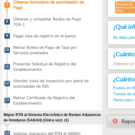
Pagar tasa de registro en el banco
9
No debe presentar 
Retirar Boleta de Pago de Tasa por
10
¿Cuánto cues
Servicios prestados
Presentar Solicitud de Registro del
Obtener el Format
11
Establecimiento
¿Cuánto dura
Atender visita de inspección por parte de
12
autoridades de DIA
Espera en fila:
Min.
Tiempo de atención
Retirar Certificado de Registro del
Hasta paso siguient
13
Establecimiento
Migrar RTN al Sistema Electrónico de Rentas Aduaneras
Reportar un
de Honduras (SARAH) (Única vez)
(1)
Solicitar migración del RTN al SARAH
14
Obtener registro como Cliente Exportador en el Banco
Central de Honduras (BCH) (Única vez)
(2)
Obtener y completar Formulario de Datos
15
de Identificación del Cliente Exportador