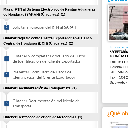
de Honduras (SARAH) (Única vez)
(1)
Solicitar migración del RTN al SARAH
2
Obtener registro como Cliente Exportador en el Banco
Central de Honduras (BCH) (Única vez)
(2)
Entidad a cargo
SECRETARÍA DE DE
Obtener y completar Formulario de Datos
ECONÓMICO (SDE)
3
de Identificación del Cliente Exportador
Edificio FENADUANA
Colonia Humuya , T
Presentar Formulario de Datos de
Tel: +504 22 35 36 
4
Identificación del Cliente Exportador
Fax: +504 22 35 36
http://w
Sitio web:
Obtener Documentación de Transportista
(1)
Obtener Documentación del Medio de
5
Transporte
¿Qué obtend
Obtener Certificado de origen de Mercancías
(1)
Obtener y completar el certificado de
6
Origen de Mercacías
Solicitud de
Obtener y completar la Solicitud de Certificado
Declaración de
Exportador
Zoosanitario
(1)