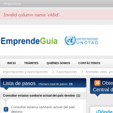
Invalid column name 'oldid'.
INICIO
TRÁMITES
QUIÉNES SOMOS
CONTÁCTENOS
Importaciones y exportaciones
Exportaciones
Animales vivos, producto
Obtener y
Lista de pasos
16
(Número total de pasos:
19
)
Central de H
Consultar estatus sanitario actual del país destino
(1)
Consultar estatus sanitario actual del país
1
¿Dónde debe 
destino
Migrar RTN al Sistema Electrónico de Rentas Aduaneras