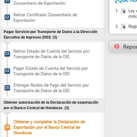
Reportar un
Retirar Estado de Cuenta del Servicio por
13
Transporte de Datos de la DEI
Pagar Estado de Cuenta del Servicio por
14
Transporte de Datos de la DEI
Entregar Recibo de Pago del Servicio por
15
Transporte de Datos de la DEI
Obtener autorización de la Declaración de exportación
por el Banco Central de Honduras
(3)
Obtener y completar la Declaración de
Exportación por el Banco Central de
16
Honduras
Presentar la Declaración de Exportación
17
para autorización
Retirar Declaración de Exportación
18
autorizada
Obtener la Declaración única Aduanera
(1)