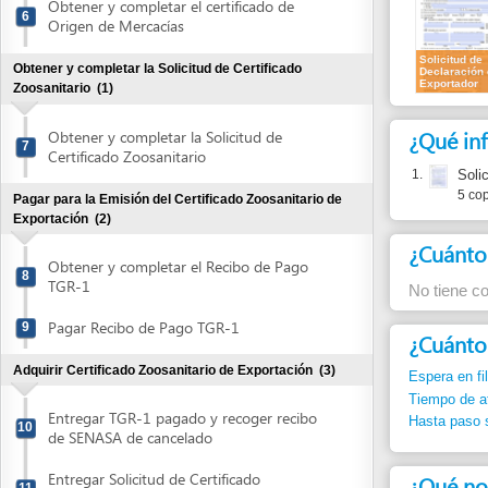
¿Qué informa
Obtener y completar la Solicitud de
7
Certificado Zoosanitario
1.
Solicitud de
5 copias orig
Pagar para la Emisión del Certificado Zoosanitario de
Exportación
(2)
¿Cuánto cues
Obtener y completar el Recibo de Pago
8
TGR-1
No tiene costo
Pagar Recibo de Pago TGR-1
9
¿Cuánto dura
Adquirir Certificado Zoosanitario de Exportación
(3)
Espera en fila:
Min.
Tiempo de atención
Entregar TGR-1 pagado y recoger recibo
Hasta paso siguient
10
de SENASA de cancelado
Entregar Solicitud de Certificado
¿Qué normas j
11
Zoosanitario de Exportación
1.
Ley de Ingre
Retirar Certificado Zoosanitario de
Artículo 1
12
Exportación
2.
Reglamento 
Pagar Servicio por Transporte de Datos a la Dirección
Ejecutiva de Ingresos (DEI)
(3)