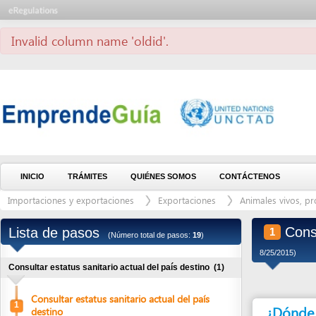
Invalid column name 'oldid'.
INICIO
TRÁMITES
QUIÉNES SOMOS
CONTÁCTENOS
Importaciones y exportaciones
Exportaciones
Animales vivos, producto
Consultar 
Lista de pasos
1
(Número total de pasos:
19
)
8/25/2015)
Consultar estatus sanitario actual del país destino
(1)
Consultar estatus sanitario actual del país
1
¿Dónde debe 
destino
Migrar RTN al Sistema Electrónico de Rentas Aduaneras