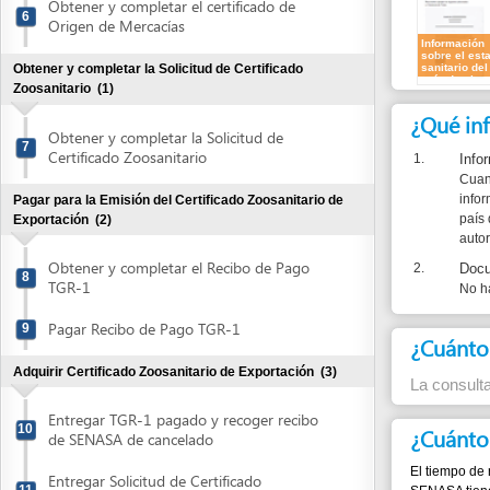
¿Qué informa
Obtener y completar la Solicitud de
7
Certificado Zoosanitario
1.
Información
Cuando el em
información s
Pagar para la Emisión del Certificado Zoosanitario de
país destino 
Exportación
(2)
autoridades c
Obtener y completar el Recibo de Pago
2.
Documento
8
TGR-1
No hay docum
Pagar Recibo de Pago TGR-1
9
¿Cuánto cues
Adquirir Certificado Zoosanitario de Exportación
(3)
La consulta sobre 
Entregar TGR-1 pagado y recoger recibo
10
¿Cuánto dura
de SENASA de cancelado
El tiempo de respuest
Entregar Solicitud de Certificado
11
SENASA tiene a la man
Zoosanitario de Exportación
circulares) y la bri
deberá hacer las cons
Retirar Certificado Zoosanitario de
12
Exportación
¿Qué normas j
Pagar Servicio por Transporte de Datos a la Dirección
Ejecutiva de Ingresos (DEI)
(3)
1.
Tratado Gen