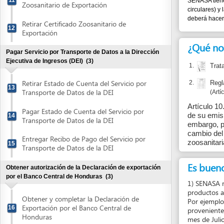
Retirar Estado de Cuenta del Servicio por
2.
Reglamento 
13
Transporte de Datos de la DEI
Artículo 10
Artículo 10. - Los
Pagar Estado de Cuenta del Servicio por
de su emisión, y 
14
Transporte de Datos de la DEI
embargo, podrán l
cambio del estado 
Entregar Recibo de Pago del Servicio por
zoosanitaria, de 
15
Transporte de Datos de la DEI
Es bueno sabe
Obtener autorización de la Declaración de exportación
por el Banco Central de Honduras
(3)
1) SENASA recomiend
productos así como 
Obtener y completar la Declaración de
Por ejemplo, en la
Exportación por el Banco Central de
16
provenientes de Sud
Honduras
mes de Julio SENAS
ser solicitada o e
Presentar la Declaración de Exportación
SENASA. De igual f
17
para autorización
no esté en la págin
2232-6213 y 2239-
Retirar Declaración de Exportación
18
autorizada
Reportar un
Obtener la Declaración única Aduanera
(1)