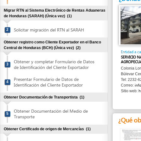
de Honduras (SARAH) (Única vez)
(1)
Solicitar migración del RTN al SARAH
2
Obtener registro como Cliente Exportador en el Banco
Central de Honduras (BCH) (Única vez)
(2)
Entidad a cargo
SERVICIO NACIONA
Obtener y completar Formulario de Datos
AGROPECUARIA (SE
3
de Identificación del Cliente Exportador
Colonia Loma Linda
Búlevar Centroamér
Presentar Formulario de Datos de
Tel: 2232-6213/223
4
Identificación del Cliente Exportador
info@senas
Correo:
http://ww
Sitio web:
Obtener Documentación de Transportista
(1)
Obtener Documentación del Medio de
5
Transporte
¿Qué obtend
Obtener Certificado de origen de Mercancías
(1)
Obtener y completar el certificado de
6
Origen de Mercacías
Información
sobre el estatus
sanitario del
Obtener y completar la Solicitud de Certificado
país destino
Zoosanitario
(1)