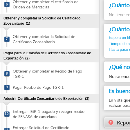
¿Cuánto dura
Obtener y completar la Solicitud de
Espera en fila:
Min.
7
Certificado Zoosanitario
Tiempo de atención
Hasta paso siguient
Pagar para la Emisión del Certificado Zoosanitario de
Exportación
(2)
¿Qué normas j
Obtener y completar el Recibo de Pago
8
TGR-1
No se encontró ni
Pagar Recibo de Pago TGR-1
9
Es bueno sabe
Adquirir Certificado Zoosanitario de Exportación
(3)
En vista que los Es
realizar para demos
Entregar TGR-1 pagado y recoger recibo
10
de SENASA de cancelado
Reportar un
Entregar Solicitud de Certificado
11
Zoosanitario de Exportación
Retirar Certificado Zoosanitario de
12
Exportación
Pagar Servicio por Transporte de Datos a la Dirección
Ejecutiva de Ingresos (DEI)
(3)