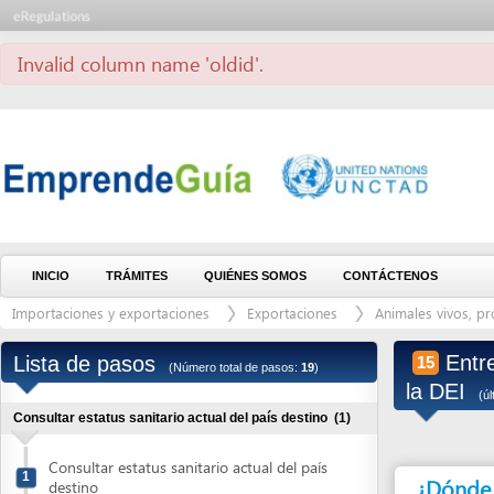
Invalid column name 'oldid'.
INICIO
TRÁMITES
QUIÉNES SOMOS
CONTÁCTENOS
Importaciones y exportaciones
Exportaciones
Animales vivos, producto
Entregar 
Lista de pasos
15
(Número total de pasos:
19
)
la DEI
(última modi
Consultar estatus sanitario actual del país destino
(1)
Consultar estatus sanitario actual del país
1
¿Dónde debe 
destino
Migrar RTN al Sistema Electrónico de Rentas Aduaneras