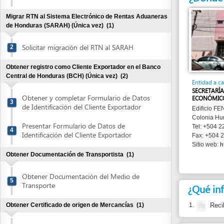
de Honduras (SARAH) (Única vez)
(1)
Solicitar migración del RTN al SARAH
2
Obtener registro como Cliente Exportador en el Banco
Central de Honduras (BCH) (Única vez)
(2)
Entidad a cargo
SECRETARÍA DE DE
Obtener y completar Formulario de Datos
ECONÓMICO (SDE)
3
de Identificación del Cliente Exportador
Edificio FENADUANA
Colonia Humuya , T
Presentar Formulario de Datos de
Tel: +504 22 35 36 
4
Identificación del Cliente Exportador
Fax: +504 22 35 36
http://w
Sitio web:
Obtener Documentación de Transportista
(1)
Obtener Documentación del Medio de
5
Transporte
¿Qué informa
1.
Recibo de 
Obtener Certificado de origen de Mercancías
(1)
Obtener y completar el certificado de
¿Cuánto cues
6
Origen de Mercacías
No tiene costo ent
Obtener y completar la Solicitud de Certificado
Zoosanitario
(1)