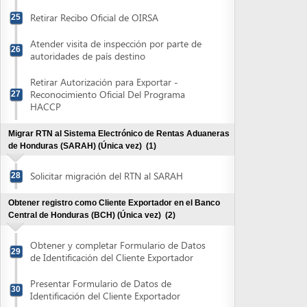
Migrar RTN al Sistema Electrónico de Rentas Aduaneras
de Honduras (SARAH) (Única vez)
(1)
Solicitar migración del RTN al SARAH
28
Obtener registro como Cliente Exportador en el Banco
Central de Honduras (BCH) (Única vez)
(2)
Obtener y completar Formulario de Datos
29
de Identificación del Cliente Exportador
Presentar Formulario de Datos de
30
Identificación del Cliente Exportador
Obtener Afiliación como Exportador en el Centro de
Exportaciones (CENTREX) (única vez)
(4)
Registrarse electrónicamente en el
Sistema Electrónico de Comercio Exterior
31
de Honduras (SECEH)
Presentar documentación para completar
32
registro en el (SECEH)
Recibir correo electrónico con el usuario y
33