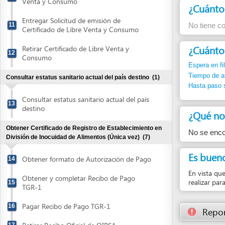
¿Cuánto dura
Retirar Certificado de Libre Venta y
12
Consumo
Espera en fila:
Min.
Tiempo de atención
Consultar estatus sanitario actual del país destino
(1)
Hasta paso siguient
Consultar estatus sanitario actual del país
13
destino
¿Qué normas j
Obtener Certificado de Registro de Establecimiento en
No se encontró ni
División de Inocuidad de Alimentos (Única vez)
(7)
Es bueno sabe
Obtener formato de Autorización de Pago
14
En vista que los Es
Obtener y completar Recibo de Pago
realizar para demos
15
TGR-1
Pagar Recibo de Pago TGR-1
16
Reportar un
Retirar Recibo Oficial de OIRSA
17
Presentar Solicitud de Registro del
18
Establecimiento
Atender visita de inspección por parte de
19
autoridades de DIA