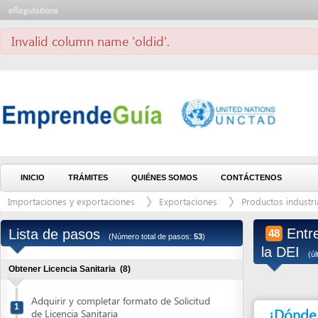
Invalid column name 'oldid'.
INICIO
TRÁMITES
QUIÉNES SOMOS
CONTÁCTENOS
Importaciones y exportaciones
Exportaciones
Productos industria alimen
Entregar 
Lista de pasos
48
(Número total de pasos:
53
)
la DEI
(última modi
Obtener Licencia Sanitaria
(8)
Adquirir y completar formato de Solicitud
1
¿Dónde debe 
de Licencia Sanitaria
Solicitar el Aviso de pago
2