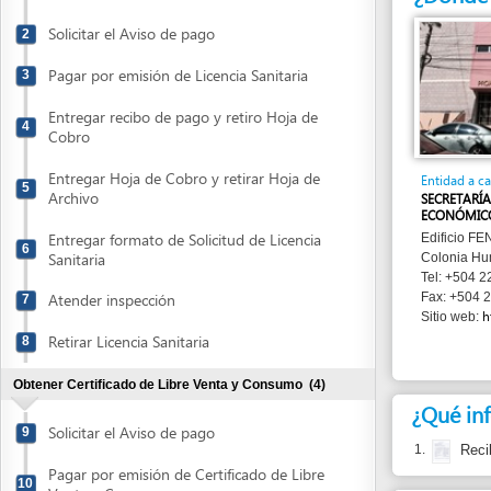
Pagar por emisión de Licencia Sanitaria
3
Entregar recibo de pago y retiro Hoja de
4
Cobro
Entregar Hoja de Cobro y retirar Hoja de
Entidad a cargo
5
Archivo
SECRETARÍA DE DE
ECONÓMICO (SDE)
Entregar formato de Solicitud de Licencia
Edificio FENADUANA
6
Sanitaria
Colonia Humuya , T
Tel: +504 22 35 36 
Atender inspección
Fax: +504 22 35 36
7
http://w
Sitio web:
Retirar Licencia Sanitaria
8
Obtener Certificado de Libre Venta y Consumo
(4)
¿Qué informa
Solicitar el Aviso de pago
9
1.
Recibo de 
Pagar por emisión de Certificado de Libre
10
Venta y Consumo
¿Cuánto cues
Entregar Solicitud de emisión de
11
No tiene costo ent
Certificado de Libre Venta y Consumo