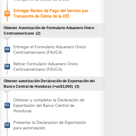
Honduras
Presentar la Declaración de Exportación
52
para autorización
Retirar Declaración de Exportación
53
Powered by eRegulations (c), a content management system developed by UNCTAD's
Investment and Enterprise Division
,
Business Facilitation Program
and licensed under
} }