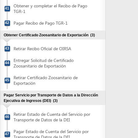
Ejecutiva de Ingresos (DEI)
(3)
Retirar Estado de Cuenta del Servicio por
46
Transporte de Datos de la DEI
Pagar Estado de Cuenta del Servicio por
47
Transporte de Datos de la DEI
Entregar Recibo de Pago del Servicio por
48
Transporte de Datos de la DEI
Obtener Autorización de Formulario Aduanero Único
Centroamericano
(2)
Entregar el Formulario Aduanero Único
49
Centroamericano (FAUCA)
Retirar Formulario Aduanero Único
50
Centroamericano (FAUCA)
Obtener autorización Declaración de Exportación del
Banco Central de Honduras (>us$3,000)
(3)
Obtener y completar la Declaración de
Exportación del Banco Central de
51