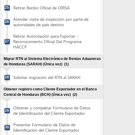
Migrar RTN al Sistema Electrónico de Rentas Aduaneras
de Honduras (SARAH) (Única vez)
(1)
Solicitar migración del RTN al SARAH
28
Obtener registro como Cliente Exportador en el Banco
Central de Honduras (BCH) (Única vez)
(2)
Obtener y completar Formulario de Datos
29
de Identificación del Cliente Exportador
Presentar Formulario de Datos de
30
Identificación del Cliente Exportador
Obtener Afiliación como Exportador en el Centro de
Exportaciones (CENTREX) (única vez)
(4)
Registrarse electrónicamente en el
Sistema Electrónico de Comercio Exterior
31
de Honduras (SECEH)
Presentar documentación para completar
32
registro en el (SECEH)
Recibir correo electrónico con el usuario y
33