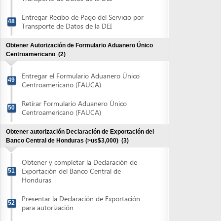
Honduras
Presentar la Declaración de Exportación
52
para autorización
Retirar Declaración de Exportación
53
Powered by eRegulations (c), a content management system developed by UNCTAD's
Investment and Enterprise Division
,
Business Facilitation Program
and licensed under
} }