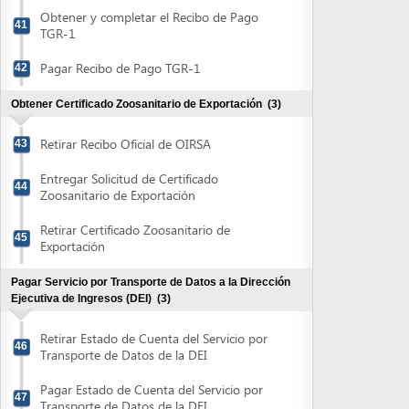
Ejecutiva de Ingresos (DEI)
(3)
Retirar Estado de Cuenta del Servicio por
46
Transporte de Datos de la DEI
Pagar Estado de Cuenta del Servicio por
47
Transporte de Datos de la DEI
Entregar Recibo de Pago del Servicio por
48
Transporte de Datos de la DEI
Obtener Autorización de Formulario Aduanero Único
Centroamericano
(2)
Entregar el Formulario Aduanero Único
49
Centroamericano (FAUCA)
Retirar Formulario Aduanero Único
50
Centroamericano (FAUCA)
Obtener autorización Declaración de Exportación del
Banco Central de Honduras (>us$3,000)
(3)
Obtener y completar la Declaración de
Exportación del Banco Central de
51