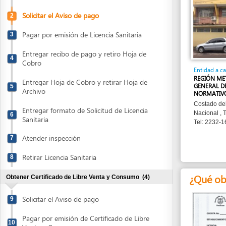
Pagar por emisión de Licencia Sanitaria
3
Entregar recibo de pago y retiro Hoja de
4
Cobro
Entidad a cargo
REGIÓN METROPOLI
Entregar Hoja de Cobro y retirar Hoja de
GENERAL DE VIGIL
5
Archivo
NORMATIVO
Costado del Cuerpo
Entregar formato de Solicitud de Licencia
Nacional , Teguciga
6
Sanitaria
Tel: 2232-1685/223
Atender inspección
7
Retirar Licencia Sanitaria
8
¿Qué obtend
Obtener Certificado de Libre Venta y Consumo
(4)
Solicitar el Aviso de pago
9
Pagar por emisión de Certificado de Libre
10
Venta y Consumo
Aviso de Pago
Entregar Solicitud de emisión de
11
Certificado de Libre Venta y Consumo
¿Cuánto cues