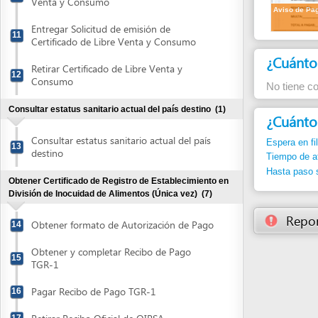
Retirar Certificado de Libre Venta y
12
Consumo
No tiene costo adq
Consultar estatus sanitario actual del país destino
(1)
¿Cuánto dura
Consultar estatus sanitario actual del país
Espera en fila:
Min.
13
destino
Tiempo de atención
Hasta paso siguient
Obtener Certificado de Registro de Establecimiento en
División de Inocuidad de Alimentos (Única vez)
(7)
Reportar un
Obtener formato de Autorización de Pago
14
Obtener y completar Recibo de Pago
15
TGR-1
Pagar Recibo de Pago TGR-1
16
Retirar Recibo Oficial de OIRSA
17
Presentar Solicitud de Registro del
18
Establecimiento
Atender visita de inspección por parte de
19
autoridades de DIA