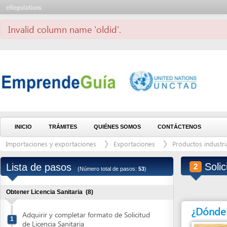
Invalid column name 'oldid'.
INICIO
TRÁMITES
QUIÉNES SOMOS
CONTÁCTENOS
Importaciones y exportaciones
Exportaciones
Productos industria alimen
Solicitar 
Lista de pasos
2
(Número total de pasos:
53
)
Obtener Licencia Sanitaria
(8)
¿Dónde debe 
Adquirir y completar formato de Solicitud
1
de Licencia Sanitaria
Solicitar el Aviso de pago
2