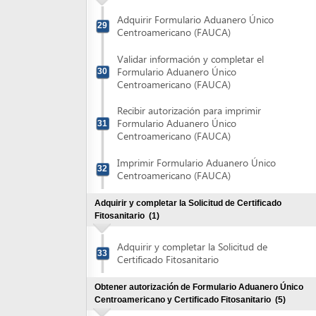
Imprimir Formulario Aduanero Único
32
Centroamericano (FAUCA)
Adquirir y completar la Solicitud de Certificado
Fitosanitario
(1)
Adquirir y completar la Solicitud de
33
Certificado Fitosanitario
Obtener autorización de Formulario Aduanero Único
Centroamericano y Certificado Fitosanitario
(5)
Entregar y pagar Solicitud de Certificado
34
Fitosanitario
Entregar Formulario Aduanero Único
35
Centroamericano (FAUCA)
Retirar Estado de Cuenta por la
Transcripción de Datos de la Dirección
36
Ejecutiva de Ingresos
Pagar Estado de Cuenta por la
37
Transcripción de Datos de la DEI
Retirar FAUCA y Certificado Fitosanitario
38