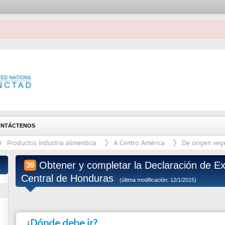
ENOS
ctos industria alimenticia
A Centro América
De origen vegetal
Frutas
Obtener y completar la Declaración de Exportación
39
Central de Honduras
(última modificación: 12/1/2015)
¿Dónde debe ir?