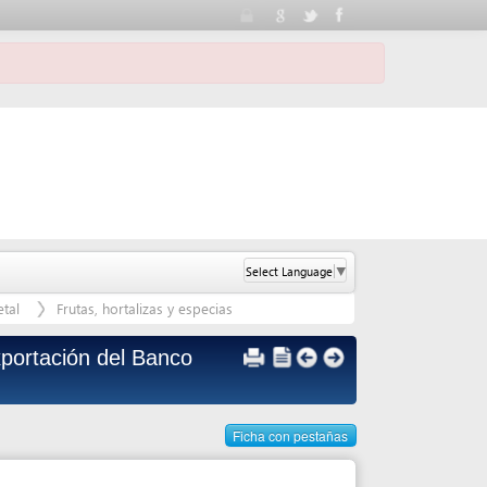
Select Language
▼
, hortalizas y especias
 del Banco
Ficha con pestañas