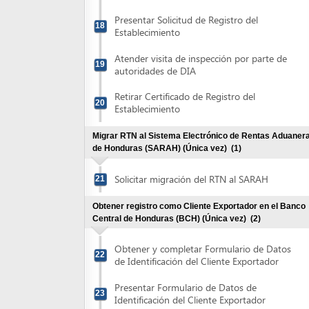
Retirar Certificado de Registro del
20
Establecimiento
Migrar RTN al Sistema Electrónico de Rentas Aduaneras
de Honduras (SARAH) (Única vez)
(1)
Solicitar migración del RTN al SARAH
21
Obtener registro como Cliente Exportador en el Banco
Central de Honduras (BCH) (Única vez)
(2)
Obtener y completar Formulario de Datos
22
de Identificación del Cliente Exportador
Presentar Formulario de Datos de
23
Identificación del Cliente Exportador
Obtener Afiliación como Exportador en el Centro de
Exportaciones (CENTREX) (única vez)
(4)
Registrarse electrónicamente en el
Sistema Electrónico de Comercio Exterior
24
de Honduras (SECEH)
Presentar documentación para completar
25