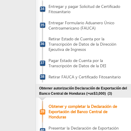
Obtener autorización Declaración de Exportación del
Banco Central de Honduras (>us$3,000)
(3)
Obtener y completar la Declaración de
Exportación del Banco Central de
39
Honduras
Presentar la Declaración de Exportación
40
para autorización
Retirar Declaración de Exportación
41
Powered by eRegulations (c), a content management syste
} }