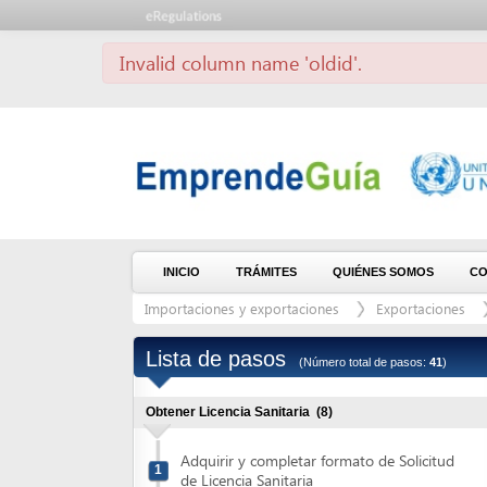
Invalid column name 'oldid'.
INICIO
TRÁMITES
QUIÉNES SOMOS
CONTÁCT
Importaciones y exportaciones
Exportaciones
Produ
Lista de pasos
(Número total de pasos:
41
)
Obtener Licencia Sanitaria
(8)
Adquirir y completar formato de Solicitud
1
de Licencia Sanitaria
Solicitar el Aviso de pago
2