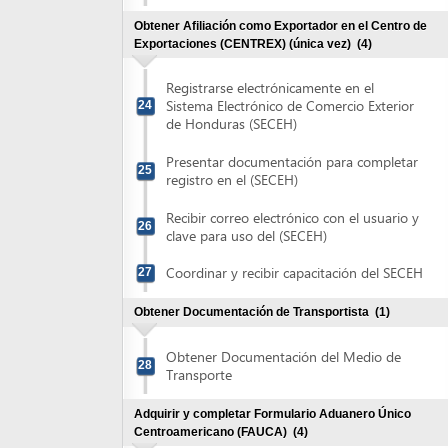
registro en el (SECEH)
Recibir correo electrónico con el usuario y
26
clave para uso del (SECEH)
Coordinar y recibir capacitación del SECEH
27
Obtener Documentación de Transportista
(1)
Obtener Documentación del Medio de
28
Transporte
Adquirir y completar Formulario Aduanero Único
Centroamericano (FAUCA)
(4)
Adquirir Formulario Aduanero Único
29
Centroamericano (FAUCA)
Validar información y completar el
Formulario Aduanero Único
30
Centroamericano (FAUCA)
Recibir autorización para imprimir
Formulario Aduanero Único
31
Centroamericano (FAUCA)