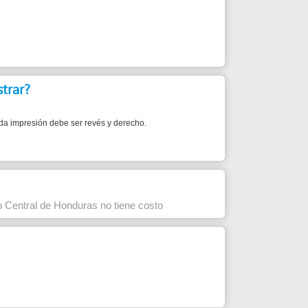
be ser revés y derecho.
onduras no tiene costo
es (Acuerdo No. 0630)