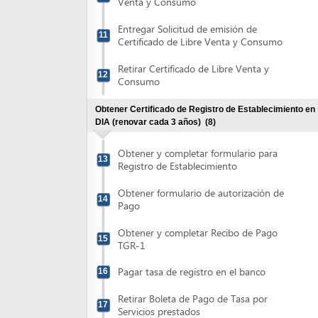
Retirar Certificado de Libre Venta y
12
Consumo
Obtener Certificado de Registro de Establecimiento en
DIA (renovar cada 3 años)
(8)
Obtener y completar formulario para
13
Registro de Establecimiento
Obtener formulario de autorización de
14
Pago
Obtener y completar Recibo de Pago
15
TGR-1
Pagar tasa de registro en el banco
16
Retirar Boleta de Pago de Tasa por
17
Servicios prestados
Presentar Solicitud de Registro del
18
Establecimiento
Atender visita de inspección por parte de
19
autoridades de DIA