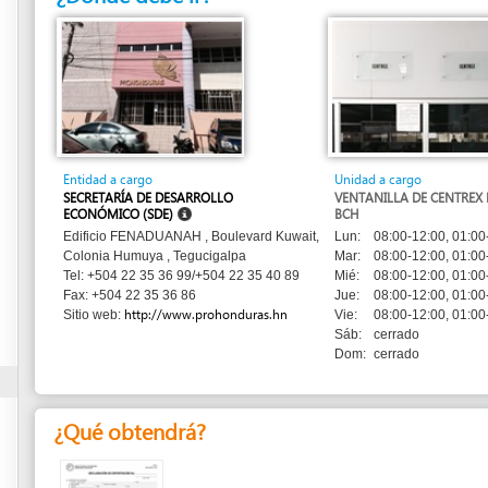
Entidad a cargo
Unidad a cargo
SECRETARÍA DE DESARROLLO
VENTANILLA DE CENTREX DIRIGIDA AL
ECONÓMICO (SDE)
BCH
Lun:
08:00-12:00, 01:00-04:00
Edificio FENADUANAH , Boulevard Kuwait,
Mar:
08:00-12:00, 01:00-04:00
Colonia Humuya , Tegucigalpa
Mié:
08:00-12:00, 01:00-04:00
Tel: +504 22 35 36 99/+504 22 35 40 89
Jue:
08:00-12:00, 01:00-04:00
Fax: +504 22 35 36 86
http://www.prohonduras.hn
Vie:
08:00-12:00, 01:00-04:00
Sitio web:
Sáb:
cerrado
Dom:
cerrado
¿Qué obtendrá?
Declaración de
Exportación x5