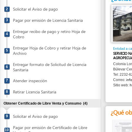
Pagar por emisión de Licencia Sanitaria
3
Entregar recibo de pago y retiro Hoja de
4
Cobro
Entregar Hoja de Cobro y retirar Hoja de
Entidad a cargo
5
Archivo
SERVICIO NACIONA
AGROPECUARIA (SE
Entregar formato de Solicitud de Licencia
Colonia Loma Linda
6
Sanitaria
Búlevar Centroamér
Tel: 2232-6213/223
info@senas
Atender inspección
Correo:
7
http://ww
Sitio web:
Retirar Licencia Sanitaria
8
Obtener Certificado de Libre Venta y Consumo
(4)
¿Qué obtend
Solicitar el Aviso de pago
9
Pagar por emisión de Certificado de Libre
10
Venta y Consumo
Entregar Solicitud de emisión de
Formulario para
11
Registro de
Certificado de Libre Venta y Consumo
Establecimiento
de Productos de
Origen Vegetal