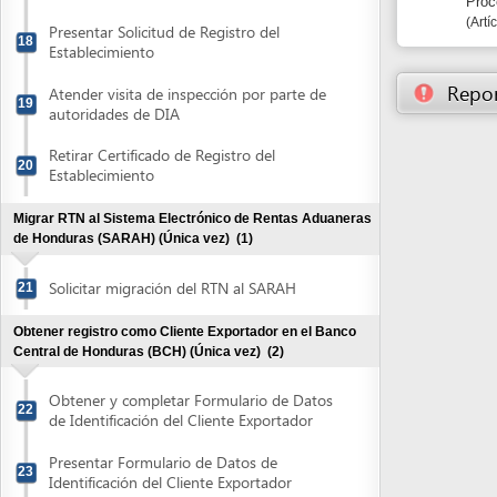
Retirar Certificado de Registro del
20
Establecimiento
Migrar RTN al Sistema Electrónico de Rentas Aduaneras
de Honduras (SARAH) (Única vez)
(1)
Solicitar migración del RTN al SARAH
21
Obtener registro como Cliente Exportador en el Banco
Central de Honduras (BCH) (Única vez)
(2)
Obtener y completar Formulario de Datos
22
de Identificación del Cliente Exportador
Presentar Formulario de Datos de
23
Identificación del Cliente Exportador
Obtener Afiliación como Exportador en el Centro de
Exportaciones (CENTREX) (única vez)
(4)
Registrarse electrónicamente en el
Sistema Electrónico de Comercio Exterior
24
de Honduras (SECEH)
Presentar documentación para completar
25