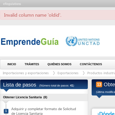
Invalid column name 'oldid'.
INICIO
TRÁMITES
QUIÉNES SOMOS
CONTÁCTENOS
Importaciones y exportaciones
Exportaciones
Productos industria alimen
Obtener y
Lista de pasos
13
(Número total de pasos:
41
)
(última modificación: 2/
Obtener Licencia Sanitaria
(8)
Adquirir y completar formato de Solicitud
1
¿Dónde debe 
de Licencia Sanitaria
Solicitar el Aviso de pago
2