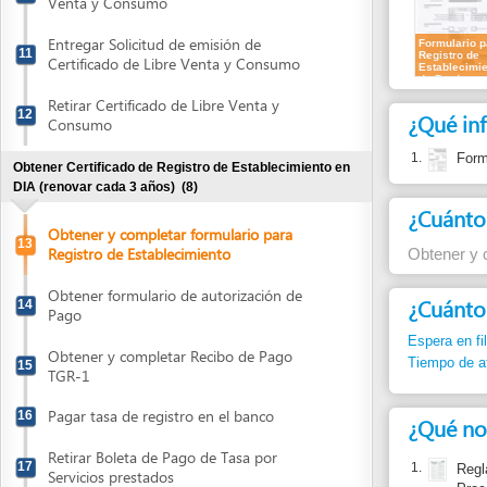
Retirar Certificado de Libre Venta y
12
¿Qué informa
Consumo
1.
Formato par
Obtener Certificado de Registro de Establecimiento en
DIA (renovar cada 3 años)
(8)
¿Cuánto cues
Obtener y completar formulario para
13
Registro de Establecimiento
Obtener y complet
Obtener formulario de autorización de
¿Cuánto dura
14
Pago
Espera en fila:
Min.
Obtener y completar Recibo de Pago
Tiempo de atención
15
TGR-1
Pagar tasa de registro en el banco
16
¿Qué normas j
Retirar Boleta de Pago de Tasa por
17
1.
Reglamento p
Servicios prestados
Procesadas
Artículos 15
Presentar Solicitud de Registro del
18
Establecimiento
Reportar un
Atender visita de inspección por parte de
19
autoridades de DIA