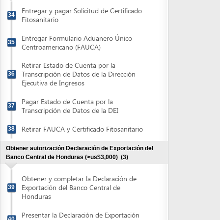
Obtener autorización Declaración de Exportación del
Banco Central de Honduras (>us$3,000)
(3)
Obtener y completar la Declaración de
Exportación del Banco Central de
39
Honduras
Presentar la Declaración de Exportación
40
para autorización
Retirar Declaración de Exportación
41
Powered by eRegulations (c), a content management system developed by UNCTAD's
Investment and Enterprise Division
,
Business Facilitation Program
and licensed under
} }