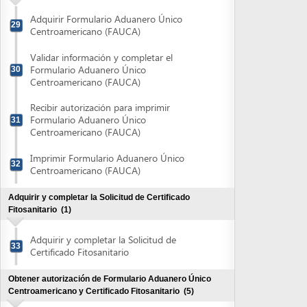
Imprimir Formulario Aduanero Único
32
Centroamericano (FAUCA)
Adquirir y completar la Solicitud de Certificado
Fitosanitario
(1)
Adquirir y completar la Solicitud de
33
Certificado Fitosanitario
Obtener autorización de Formulario Aduanero Único
Centroamericano y Certificado Fitosanitario
(5)
Entregar y pagar Solicitud de Certificado
34
Fitosanitario
Entregar Formulario Aduanero Único
35
Centroamericano (FAUCA)
Retirar Estado de Cuenta por la
Transcripción de Datos de la Dirección
36
Ejecutiva de Ingresos
Pagar Estado de Cuenta por la
37
Transcripción de Datos de la DEI
Retirar FAUCA y Certificado Fitosanitario
38