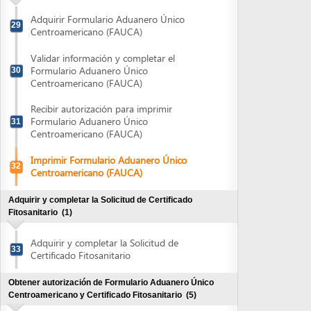
Imprimir Formulario Aduanero Único
32
Centroamericano (FAUCA)
Adquirir y completar la Solicitud de Certificado
Fitosanitario
(1)
Adquirir y completar la Solicitud de
33
Certificado Fitosanitario
Obtener autorización de Formulario Aduanero Único
Centroamericano y Certificado Fitosanitario
(5)
Entregar y pagar Solicitud de Certificado
34
Fitosanitario
Entregar Formulario Aduanero Único
35
Centroamericano (FAUCA)
Retirar Estado de Cuenta por la
Transcripción de Datos de la Dirección
36
Ejecutiva de Ingresos
Pagar Estado de Cuenta por la
37
Transcripción de Datos de la DEI
Retirar FAUCA y Certificado Fitosanitario
38