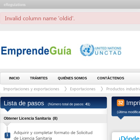
Invalid column name 'oldid'.
INICIO
TRÁMITES
QUIÉNES SOMOS
CONTÁCTENOS
Importaciones y exportaciones
Exportaciones
Productos industria alimen
Imprimir 
Lista de pasos
32
(Número total de pasos:
41
)
(última modificación: 11
Obtener Licencia Sanitaria
(8)
Adquirir y completar formato de Solicitud
1
¿Dónde debe 
de Licencia Sanitaria
Solicitar el Aviso de pago
2