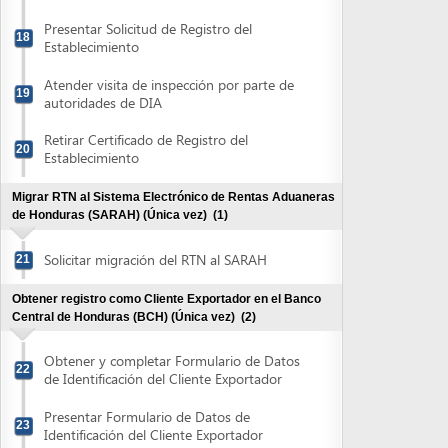
Retirar Certificado de Registro del
20
Establecimiento
Migrar RTN al Sistema Electrónico de Rentas Aduaneras
de Honduras (SARAH) (Única vez)
(1)
Solicitar migración del RTN al SARAH
21
Obtener registro como Cliente Exportador en el Banco
Central de Honduras (BCH) (Única vez)
(2)
Obtener y completar Formulario de Datos
22
de Identificación del Cliente Exportador
Presentar Formulario de Datos de
23
Identificación del Cliente Exportador
Obtener Afiliación como Exportador en el Centro de
Exportaciones (CENTREX) (única vez)
(4)
Registrarse electrónicamente en el
Sistema Electrónico de Comercio Exterior
24
de Honduras (SECEH)
Presentar documentación para completar
25