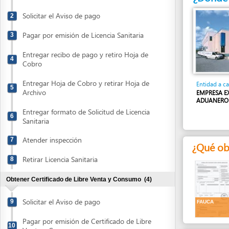
Pagar por emisión de Licencia Sanitaria
3
Entregar recibo de pago y retiro Hoja de
4
Cobro
Entregar Hoja de Cobro y retirar Hoja de
Entidad a cargo
5
Archivo
EMPRESA EXPORTA
ADUANERO AUTOR
Entregar formato de Solicitud de Licencia
6
Sanitaria
Atender inspección
7
¿Qué obtend
Retirar Licencia Sanitaria
8
Obtener Certificado de Libre Venta y Consumo
(4)
Solicitar el Aviso de pago
9
FAUCA
Pagar por emisión de Certificado de Libre
10
Venta y Consumo
¿Qué informa
Entregar Solicitud de emisión de
11
1.
FAUCA
(orig
Certificado de Libre Venta y Consumo