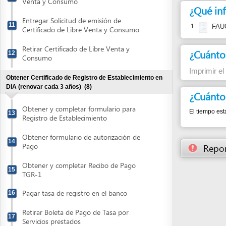
Retirar Certificado de Libre Venta y
¿Cuánto cues
12
Consumo
Imprimir el FAUCA
Obtener Certificado de Registro de Establecimiento en
DIA (renovar cada 3 años)
(8)
¿Cuánto dura
Obtener y completar formulario para
El tiempo está sujet
13
Registro de Establecimiento
Obtener formulario de autorización de
14
Pago
Reportar un
Obtener y completar Recibo de Pago
15
TGR-1
Pagar tasa de registro en el banco
16
Retirar Boleta de Pago de Tasa por
17
Servicios prestados
Presentar Solicitud de Registro del
18
Establecimiento
Atender visita de inspección por parte de
19
autoridades de DIA