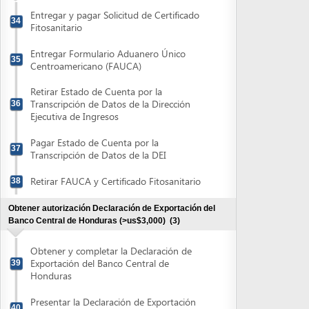
Obtener autorización Declaración de Exportación del
Banco Central de Honduras (>us$3,000)
(3)
Obtener y completar la Declaración de
Exportación del Banco Central de
39
Honduras
Presentar la Declaración de Exportación
40
para autorización
Retirar Declaración de Exportación
41
Powered by eRegulations (c), a content management system developed by UNCTAD's
Investment and Enterprise Division
,
Business Facilitation Program
and licensed under
} }