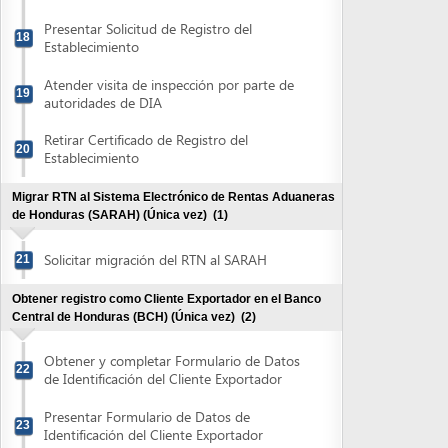
Retirar Certificado de Registro del
20
Establecimiento
Migrar RTN al Sistema Electrónico de Rentas Aduaneras
de Honduras (SARAH) (Única vez)
(1)
Solicitar migración del RTN al SARAH
21
Obtener registro como Cliente Exportador en el Banco
Central de Honduras (BCH) (Única vez)
(2)
Obtener y completar Formulario de Datos
22
de Identificación del Cliente Exportador
Presentar Formulario de Datos de
23
Identificación del Cliente Exportador
Obtener Afiliación como Exportador en el Centro de
Exportaciones (CENTREX) (única vez)
(4)
Registrarse electrónicamente en el
Sistema Electrónico de Comercio Exterior
24
de Honduras (SECEH)
Presentar documentación para completar
25