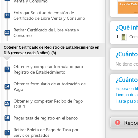
Retirar Certificado de Libre Venta y
12
Consumo
1.
Comprobant
Obtener Certificado de Registro de Establecimiento en
¿Cuánto cues
DIA (renovar cada 3 años)
(8)
No tiene costo ret
Obtener y completar formulario para
13
Registro de Establecimiento
¿Cuánto dura
Obtener formulario de autorización de
14
Pago
Espera en fila:
Min.
Tiempo de atención
Obtener y completar Recibo de Pago
Hasta paso siguient
15
TGR-1
Pagar tasa de registro en el banco
16
Reportar un
Retirar Boleta de Pago de Tasa por
17
Servicios prestados
Presentar Solicitud de Registro del
18
Establecimiento
Atender visita de inspección por parte de
19
autoridades de DIA