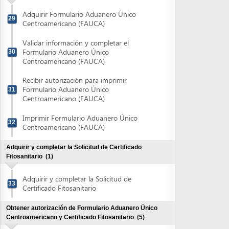
Imprimir Formulario Aduanero Único
32
Centroamericano (FAUCA)
Adquirir y completar la Solicitud de Certificado
Fitosanitario
(1)
Adquirir y completar la Solicitud de
33
Certificado Fitosanitario
Obtener autorización de Formulario Aduanero Único
Centroamericano y Certificado Fitosanitario
(5)
Entregar y pagar Solicitud de Certificado
34
Fitosanitario
Entregar Formulario Aduanero Único
35
Centroamericano (FAUCA)
Retirar Estado de Cuenta por la
Transcripción de Datos de la Dirección
36
Ejecutiva de Ingresos
Pagar Estado de Cuenta por la
37
Transcripción de Datos de la DEI
Retirar FAUCA y Certificado Fitosanitario
38