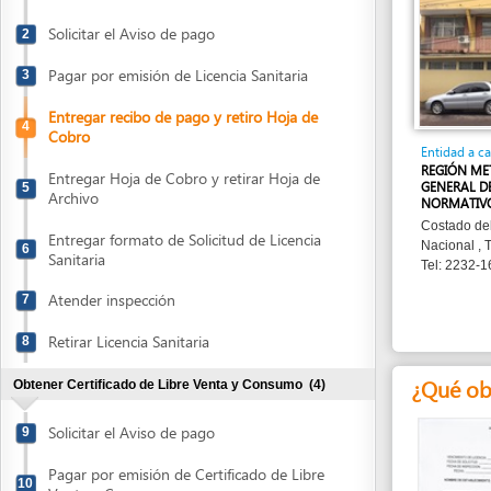
Pagar por emisión de Licencia Sanitaria
3
Entregar recibo de pago y retiro Hoja de
4
Cobro
Entidad a cargo
REGIÓN METROPOLI
Entregar Hoja de Cobro y retirar Hoja de
GENERAL DE VIGIL
5
Archivo
NORMATIVO
Costado del Cuerpo
Entregar formato de Solicitud de Licencia
Nacional , Teguciga
6
Sanitaria
Tel: 2232-1685/223
Atender inspección
7
Retirar Licencia Sanitaria
8
¿Qué obtend
Obtener Certificado de Libre Venta y Consumo
(4)
Solicitar el Aviso de pago
9
Pagar por emisión de Certificado de Libre
10
Venta y Consumo
Hoja de Cobro
Entregar Solicitud de emisión de
11
Certificado de Libre Venta y Consumo
¿Qué informa