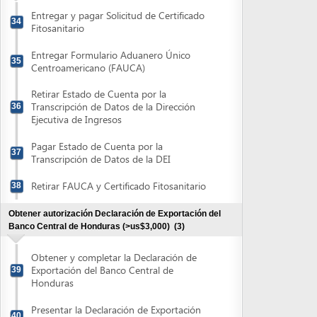
Obtener autorización Declaración de Exportación del
Banco Central de Honduras (>us$3,000)
(3)
Obtener y completar la Declaración de
Exportación del Banco Central de
39
Honduras
Presentar la Declaración de Exportación
40
para autorización
Retirar Declaración de Exportación
41
Powered by eRegulations (c), a content management system developed by UNCTAD's
Investment and Enterprise Division
,
Business Facilitation Program
and licensed under
} }