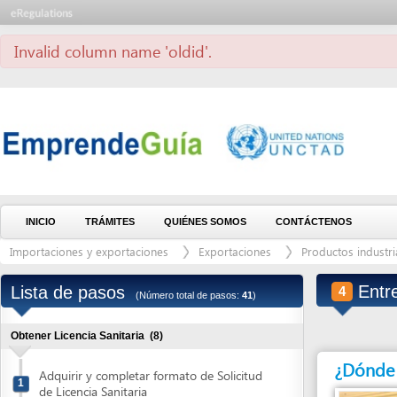
Invalid column name 'oldid'.
INICIO
TRÁMITES
QUIÉNES SOMOS
CONTÁCTENOS
Importaciones y exportaciones
Exportaciones
Productos industria alimen
Entregar 
Lista de pasos
4
(Número total de pasos:
41
)
Obtener Licencia Sanitaria
(8)
¿Dónde debe 
Adquirir y completar formato de Solicitud
1
de Licencia Sanitaria
Solicitar el Aviso de pago
2