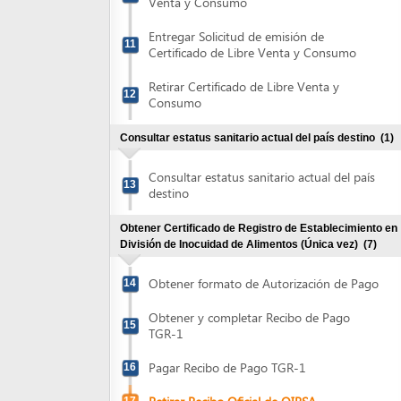
Retirar Certificado de Libre Venta y
12
Consumo
Consultar estatus sanitario actual del país destino
(1)
Consultar estatus sanitario actual del país
13
destino
Obtener Certificado de Registro de Establecimiento en
División de Inocuidad de Alimentos (Única vez)
(7)
Obtener formato de Autorización de Pago
14
Obtener y completar Recibo de Pago
15
TGR-1
Pagar Recibo de Pago TGR-1
16
Retirar Recibo Oficial de OIRSA
17
Presentar Solicitud de Registro del
18
Establecimiento
Atender visita de inspección por parte de
19
autoridades de DIA