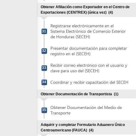
clave para uso del (SECEH)
Coordinar y recibir capacitación del SECEH
34
Obtener Documentación de Transportista
(1)
Obtener Documentación del Medio de
35
Transporte
Adquirir y completar Formulario Aduanero Único
Centroamericano (FAUCA)
(4)
Adquirir Formulario Aduanero Único
36
Centroamericano (FAUCA)
Validar información y completar el
Formulario Aduanero Único
37
Centroamericano (FAUCA)
Recibir autorización para imprimir
Formulario Aduanero Único
38
Centroamericano (FAUCA)
Imprimir Formulario Aduanero Único
39
Centroamericano (FAUCA)