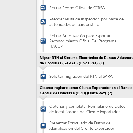
Migrar RTN al Sistema Electrónico de Rentas Aduaneras
de Honduras (SARAH) (Única vez)
(1)
Solicitar migración del RTN al SARAH
28
Obtener registro como Cliente Exportador en el Banco
Central de Honduras (BCH) (Única vez)
(2)
Obtener y completar Formulario de Datos
29
de Identificación del Cliente Exportador
Presentar Formulario de Datos de
30
Identificación del Cliente Exportador
Obtener Afiliación como Exportador en el Centro de
Exportaciones (CENTREX) (única vez)
(4)
Registrarse electrónicamente en el
Sistema Electrónico de Comercio Exterior
31
de Honduras (SECEH)
Presentar documentación para completar
32
registro en el (SECEH)
Recibir correo electrónico con el usuario y
33