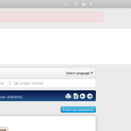
Select Language
▼
gen animal
Ficha con pestañas