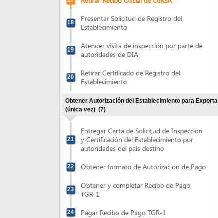
Retirar Certificado de Registro del
20
Establecimiento
Obtener Autorización del Establecimiento para Exportar
(única vez)
(7)
Entregar Carta de Solicitud de Inspección
y Certificación del Establecimiento por
21
autoridades del país destino
Obtener formato de Autorización de Pago
22
Obtener y completar Recibo de Pago
23
TGR-1
Pagar Recibo de Pago TGR-1
24
Retirar Recibo Oficial de OIRSA
25
Atender visita de inspección por parte de
26
autoridades de país destino
Retirar Autorización para Exportar -
Reconocimiento Oficial Del Programa
27
HACCP