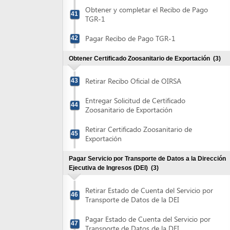
Ejecutiva de Ingresos (DEI)
(3)
Retirar Estado de Cuenta del Servicio por
46
Transporte de Datos de la DEI
Pagar Estado de Cuenta del Servicio por
47
Transporte de Datos de la DEI
Entregar Recibo de Pago del Servicio por
48
Transporte de Datos de la DEI
Obtener Autorización de Formulario Aduanero Único
Centroamericano
(2)
Entregar el Formulario Aduanero Único
49
Centroamericano (FAUCA)
Retirar Formulario Aduanero Único
50
Centroamericano (FAUCA)
Obtener autorización Declaración de Exportación del
Banco Central de Honduras (>us$3,000)
(3)
Obtener y completar la Declaración de
Exportación del Banco Central de
51