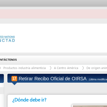
ENOS
ctos industria alimenticia
A Centro América
De origen animal
De ori
Retirar Recibo Oficial de OIRSA
17
(última modificación: 8/26/2015)
¿Dónde debe ir?