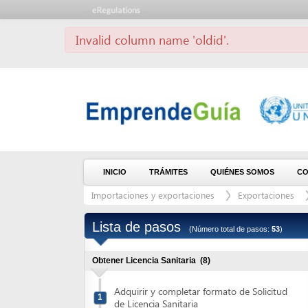
Invalid column name 'oldid'.
INICIO
TRÁMITES
QUIÉNES SOMOS
CONTÁCT
Importaciones y exportaciones
Exportaciones
Produ
Lista de pasos
(Número total de pasos:
53
)
Obtener Licencia Sanitaria
(8)
Adquirir y completar formato de Solicitud
1
de Licencia Sanitaria
Solicitar el Aviso de pago
2